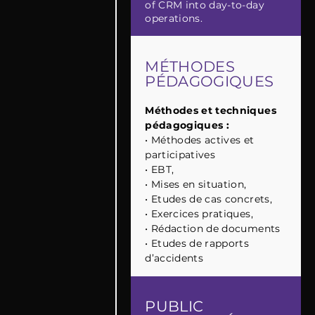
of CRM into day-to-day
operations.
MÉTHODES
PÉDAGOGIQUES
Méthodes et techniques
pédagogiques :
•
Méthodes actives et
participatives
•
EBT,
•
Mises en situation,
•
Etudes de cas concrets,
•
Exercices pratiques,
•
Rédaction de documents
•
Etudes de rapports
d’accidents
PUBLIC