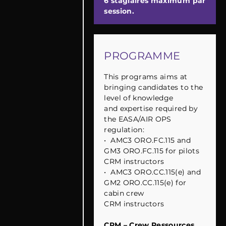
6 stagiaires maximum par
session.
PROGRAMME
This programs aims at
bringing candidates to the
level of knowledge
and expertise required by
the EASA/AIR OPS
regulation:
•
AMC3 ORO.FC.115 and
GM3 ORO.FC.115 for pilots
CRM instructors
•
AMC3 ORO.CC.115(e) and
GM2 ORO.CC.115(e) for
cabin crew
CRM instructors
CRM – Crew Ressources