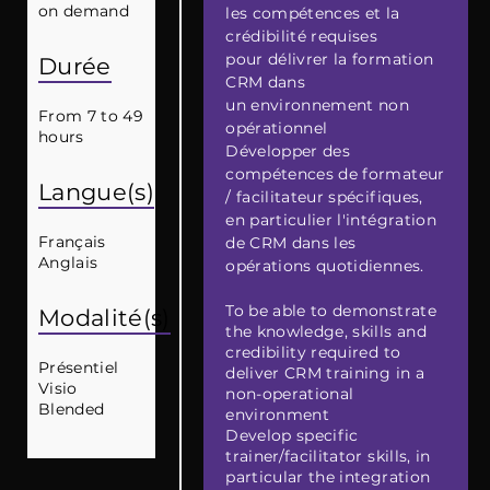
on demand
les compétences et la
crédibilité requises
pour délivrer la formation
Durée
CRM dans
un environnement non
From 7 to 49
opérationnel
hours
Développer des
compétences de formateur
Langue(s)
/ facilitateur spécifiques,
en particulier l'intégration
Français
de CRM dans les
Anglais
opérations quotidiennes.
To be able to demonstrate
Modalité(s)
the knowledge, skills and
credibility required to
Présentiel
deliver CRM training in a
Visio
non-operational
Blended
environment
Develop specific
trainer/facilitator skills, in
particular the integration