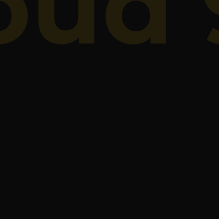
oud 
es dans le monde entier, des webinars, cours,
ires, etc.