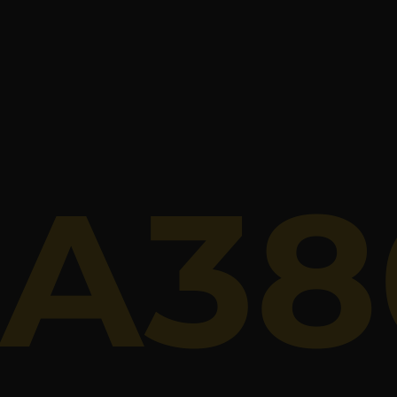
Superfi
Capacité :
Prix journée :
450 € /
A38