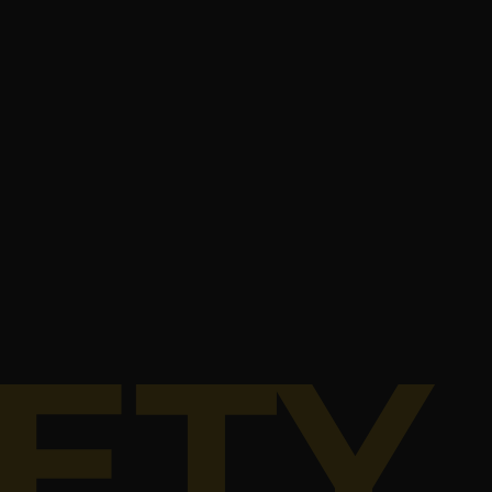
oyager vos collaborateurs à travers différents
ivers.
2
cie :
28 m
28 personnes
Prix demi journée :
200 €
ETY