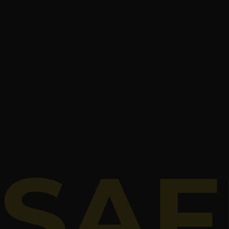
Prenez place dans notre cabine pour faire v
un
Superfi
Capacité :
Prix journée :
350 € /
SAF