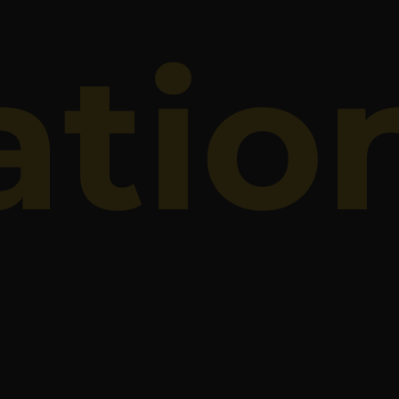
'Espaces sur notre chaîne Youtube :
atio
UEZ ICI