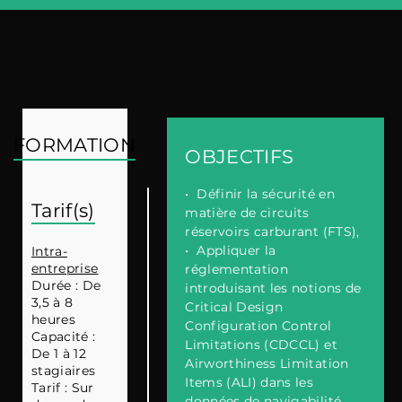
FORMATION
OBJECTIFS
•
Définir la sécurité en
Tarif(s)
matière de circuits
réservoirs carburant (FTS),
•
Appliquer la
Intra-
entreprise
réglementation
Durée : De
introduisant les notions de
3,5 à 8
Critical Design
heures
Configuration Control
Capacité :
Limitations (CDCCL) et
De 1 à 12
Airworthiness Limitation
stagiaires
Items (ALI) dans les
Tarif : Sur
données de navigabilité.