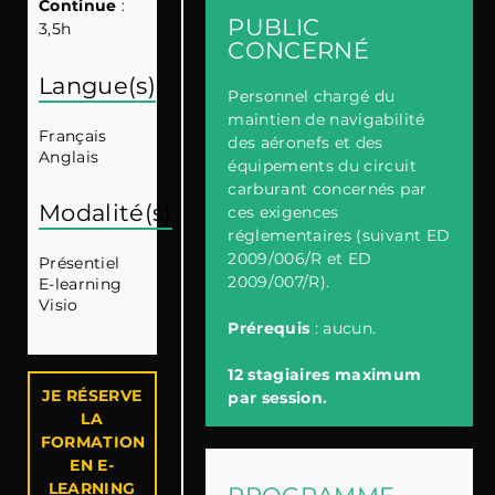
Continue
:
PUBLIC
3,5h
CONCERNÉ
Langue(s)
Personnel chargé du
maintien de navigabilité
Français
des aéronefs et des
Anglais
équipements du circuit
carburant concernés par
Modalité(s)
ces exigences
réglementaires (suivant ED
2009/006/R et ED
Présentiel
2009/007/R).
E-learning
Visio
Prérequis
: aucun.
12 stagiaires maximum
JE RÉSERVE
par session.
LA
FORMATION
EN E-
LEARNING