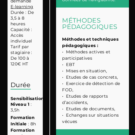
demande
E-learning
Durée : De
3,5 à 8
MÉTHODES
heures
PÉDAGOGIQUES
Capacité :
Accès
Méthodes et techniques
individuel
pédagogiques :
Tarif par
•
Méthodes actives et
stagiaire :
participatives
De 100 à
120€ HT
•
EBT
•
Mises en situation,
•
Etudes de cas concrets,
•
Exercice de détection de
Durée
FOD,
•
Etudes de rapports
Sensibilisation
d’accidents,
Niveau 1
:
•
Etudes de documents,
3,5h
•
Echanges sur situations
Formation
vécues
Initiale
: 8h
Formation