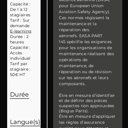
Capacité :
pour European Union
De 1 à 12
Aviation Safety Agency).
stagiaires
Ces normes régissent la
Tarif : Sur
maintenance et la
demande
réparation des
E-learning
aéronefs. EASA PART
Durée : 2
145 spécifie les exigences
heures
Capacité :
pour les organisations de
Accès
maintenance réalisant des
individuel
opérations de
Tarif par
maintenance, de
stagiaire :
réparation ou de révision
50€ HT
sur les aéronefs et leurs
composants.
Durée
Être en mesure d’identifier
et de définir des pièces
suspectes non approuvées
(Bogus Parts).
Être en mesure d’appliquer
Langue(s)
les règles d’assurance