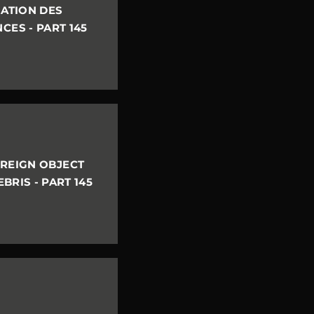
ATION DES
ES - PART 145
OREIGN OBJECT
RIS - PART 145