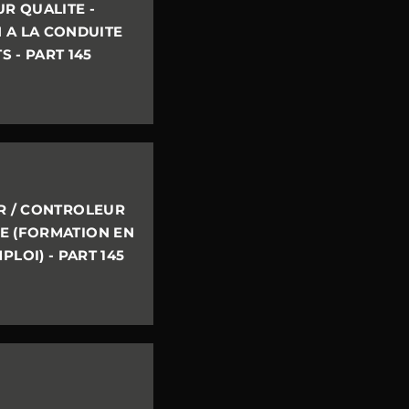
R QUALITE -
 A LA CONDUITE
S - PART 145
R / CONTROLEUR
E (FORMATION EN
PLOI) - PART 145